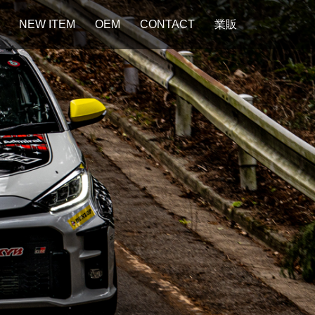
NEW ITEM
OEM
CONTACT
業販