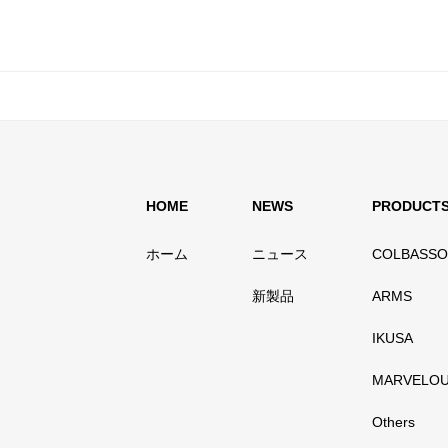
HOME
NEWS
PRODUCT
ホーム
ニュース
COLBASSO
新製品
ARMS
IKUSA
MARVELO
Others