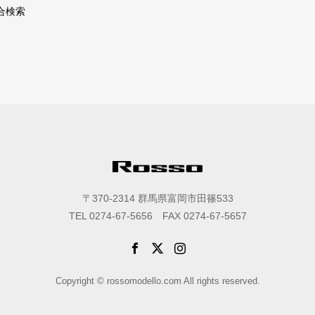
合検索
〒370-2314 群馬県富岡市田篠533
TEL 0274-67-5656 FAX 0274-67-5657
Copyright © rossomodello.com All rights reserved.